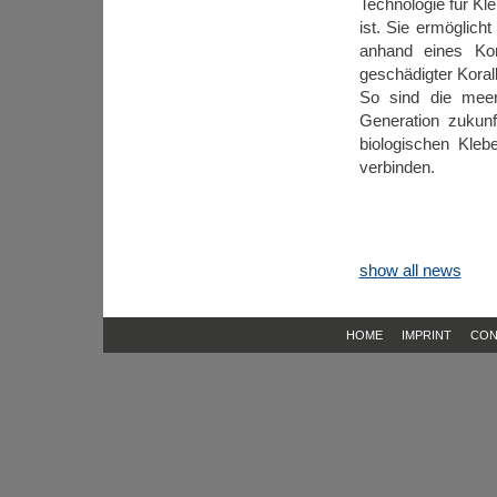
Technologie für Kle
ist. Sie ermöglich
anhand eines Kora
geschädigter Koralle
So sind die meer
Generation zukunf
biologischen Kleb
verbinden.
show all news
HOME
IMPRINT
CON