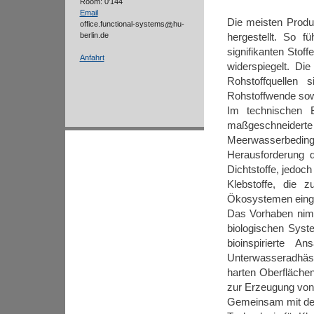
Room: 0'144
Email
Die meisten Produ
office.functional-systems
hu-
berlin.de
hergestellt. So 
signifikanten Stoff
Anfahrt
widerspiegelt. Di
Rohstoffquellen 
Rohstoffwende sowi
Im technischen B
maßgeschneiderte
Meerwasserbedingu
Herausforderung d
Dichtstoffe, jedoc
Klebstoffe, die 
Ökosystemen einge
Das Vorhaben nim
biologischen Sys
bioinspirierte A
Unterwasseradhäs
harten Oberflächen
zur Erzeugung von i
Gemeinsam mit dem 