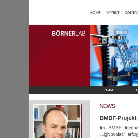
HOME
IMPRINT
CONTAC
TEAM
NEWS
BMBF-Projekt
Im BMBF Ideenwet
„LigNovolac“ erf